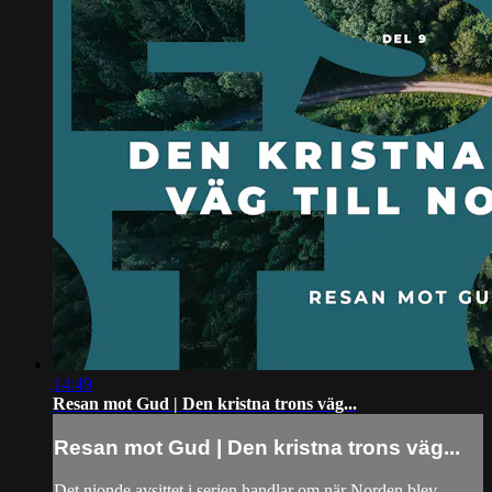
14:49
Resan mot Gud | Den kristna trons väg...
Resan mot Gud | Den kristna trons väg...
Det nionde avsittet i serien handlar om när Norden blev