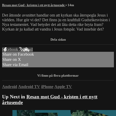
Resan mot Gud - kristen i ett nytt årtusende
• 14m
Det åttonde avsnittet handlar om att kyrkan ska återspegla Jesus i
världen. Hur gör vi det? Det finns ju en kraftfull Gudsrikesvision i
Nya testamentet. Vad betyder det att låta detta rike bryta fram?
Kyrkan är ju kallad att vandra i Jesus fotspår. Vad innebär det?
Facebook
X
Email
Share on Facebook
Share on X
Share via Email
Android
Android TV
iPhone
Apple TV
Up Next in
Resan mot Gud - kristen i ett nytt
årtusende