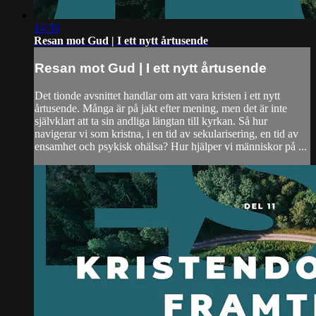
14:56
Resan mot Gud | I ett nytt årtusende
Resan mot Gud | I ett nytt årtusende
Det tionde avsnittet handlar om att vara kristen i ett nytt
årtusende. Många är på jakt efter mening, men det är inte
självklart att ta sin andliga längtan till kyrkan. Så hur
navigerar vi som kristna, i en tid av sekularisering, en tid av
ensamhet och psykisk ohälsa? Hur hjälper vi människor på ...