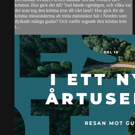
kristnat. Hur gick det till? Vad hände egenligen, och vilka var
det som tog den kristna tron till vårt land? Hur gick för de
kristna missionärerna att möta människor här i Norden som
dyrkade många gudar? Och varför segrade den kristna tron
t...