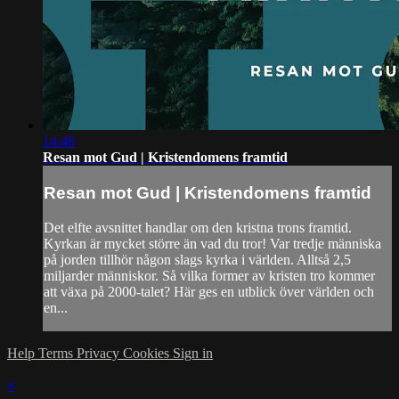
14:48
Resan mot Gud | Kristendomens framtid
Resan mot Gud | Kristendomens framtid
Det elfte avsnittet handlar om den kristna trons framtid.
Kyrkan är mycket större än vad du tror! Var tredje människa
på jorden tillhör någon slags kyrka i världen. Alltså 2,5
miljarder människor. Så vilka former av kristen tro kommer
att växa på 2000-talet? Här ges en utblick över världen och
en...
Help
Terms
Privacy
Cookies
Sign in
×