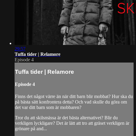
29:57
Tuffa tider | Relamore
Episode 4
Tuffa tider | Relamore
Episode 4
Finns det något värre än när ditt barn blir mobbat? Hur ska du
på bästa sätt konfrontera detta? Och vad skulle du göra om
det var ditt barn som är mobbaren?
Tror du att skilsmässa är det bästa alternativet? Blir du
verkligen lyckligare? Det är lätt att tro att gräset verkligen är
grönare på and...