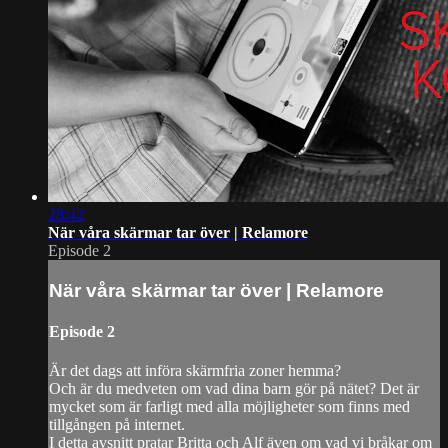
28:42
När våra skärmar tar över | Relamore
Episode 2
När våra skärmar tar över | Relamore
Episode 2
Är det dags att införa skärmfria zoner hemma?
Och är du medveten om vad dina barn gör på nätet? Det är
mycket som är farligt med alla möjligheter som finns med
tillgången på internet.
I detta avsnitt pratar Britta och Alf även om vad vi bråkar om