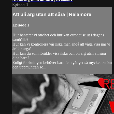
Episode 1
Att bli arg utan att såra | Relamore
Episode 1
Hur hanterar vi otrohet och hur kan otrohet se ut i dagens
samhälle?
Hur kan vi kontrollera vår ilska men ändå att våga visa när vi
är blir arga?
Hur kan du som förälder visa ilska och bli arg utan att såra
dina barn?
Enligt forskningen behöver barn fem gånger så mycket beröm
och uppmuntran so...