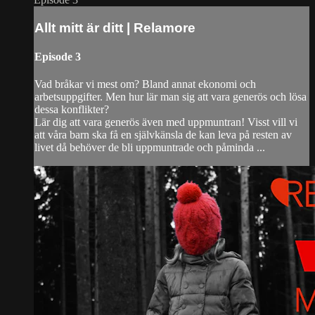
Allt mitt är ditt | Relamore
Episode 3
Vad bråkar vi mest om? Bland annat ekonomi och
arbetsuppgifter. Men hur lär man sig att vara generös och lösa
dessa konflikter?
Lär dig att vara generös även med uppmuntran! Visst vill vi
att våra barn ska få en självkänsla de kan leva på resten av
livet då behöver de bli uppmuntrade och påminda ...