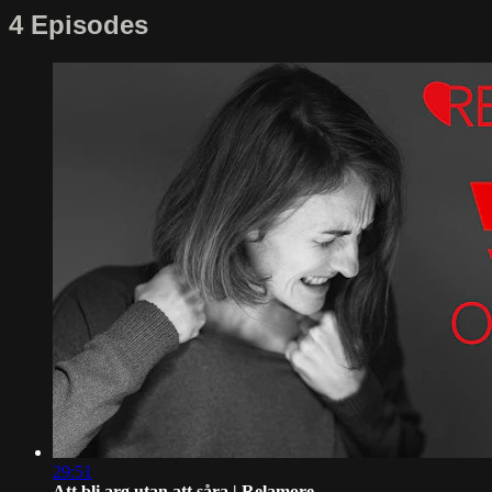
4 Episodes
29:51
Att bli arg utan att såra | Relamore