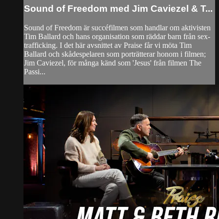
Sound of Freedom med Jim Caviezel & T...
Sound of Freedom är succéfilmen som handlar om aktivisten
Tim Ballard och hans organisation som räddar barn från sex-
trafficking. I det här avsnittet av Praise får vi möta Tim
Ballard och skådespelaren som porträtterar honom i filmen;
Jim Caviezel, för många känd som 'Jesus' från filmen The
Passi...