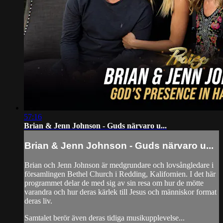
57:16
Brian & Jenn Johnson - Guds närvaro u...
Brian & Jenn Johnson - Guds närvaro u...
Brian och Jenn Johnson är medgrundare och lovsångledare i
församlingen Bethel Church i Redding, Kalifornien. I det här
programmet delar de med sig av sin resa om hur de mötte
varandra och hur deras kärlek till Jesus och människor format
deras liv.
Samtalet berör även deras tidiga musikupplevelse...