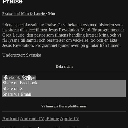
Praise
Praise med Matt & Laurie
• 54m
I detta specialavsnitt av Praise får vi bekanta oss med historien som
inspirerat till succéfilmen Jesus Revolution. Värd för programmet är
Greg Laurie, den pastor som filmens handling kretsar kring och vi
får lyssna till samtal och berättelser om väckelse, tro och en äkta
Jesus Revolution. Programmet bjuder även på glimtar från filmen.
Undertexter: Svenska
Facebook
X
Email
Share on Facebook
Share on X
Share via Email
Android
Android TV
iPhone
Apple TV