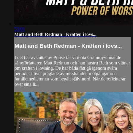
53:01
Matt and Beth Redman - Kraften i lovs...
Matt and Beth Redman - Kraften i lovs...
I det här avsnittet av Praise får vi möta Grammyvinnande
sångförfattaren Matt Redman och han hustru Beth som vittnar
om kraften i lovsång. De har båda fått gå igenom svåra
perioder i livet präglade av misshandel, motgångar och
familjemedlemmar som begått självmord. När de reflekterar
över sina li...