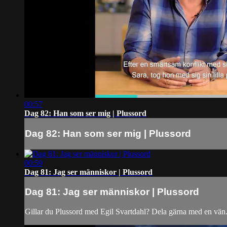
00:57
Dag 82: Han som ser mig | Plussord
Dag 82: Han som ser mig | Plussord
00:59
Dag 81: Jag ser människor | Plussord
Dag 81: Jag ser människor | Plussord
Gillar du Plussord med Egil Svartdahl? Dela gärna med en vän