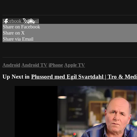
Facebook
X
Email
Share on Facebook
Share on X
Share via Email
Android
Android TV
iPhone
Apple TV
Up Next in
Plussord med Egil Svartdahl | Tro & Med