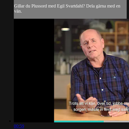
Gillar du Plussord med Egil Svartdahl? Dela gärna med en
vän.
00:59