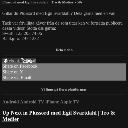
Plussord med Egil Svartdahl | Tro & Medier
• 59s
Gillar du Plussord med Egil Svartdahl? Dela gärna med en vän.
Tack var frivilliga gåvor från de som tittar kan vi fortsätta publicera
dessa videor. Stötta oss gärna:
Swish: 123 203 74 06
Bankgiro: 297-1232
Facebook
X
Email
Share on Facebook
Share on X
Share via Email
Android
Android TV
iPhone
Apple TV
Up Next in
Plussord med Egil Svartdahl | Tro &
Medier