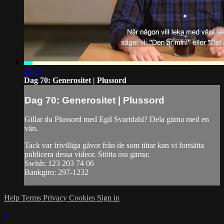
05:13
Dag 70: Generositet | Plussord
Dag 70: Generositet | Plussord
Gillar du Plussord med Egil Svartdahl? Dela gärna med en
vän.
Tack var frivilliga gåvor från de som tittar kan vi fortsätta
publicera dessa videor. Stötta oss gärna:
Swish: 123 203 74 06
Bankgiro: 297-1232
Help
Terms
Privacy
Cookies
Sign in
×