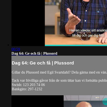
00:59
Dag 64: Ge och få | Plussord
Dag 64: Ge och få | Plussord
Gillar du Plussord med Egil Svartdahl? Dela gärna med en vän
Tack var frivilliga gåvor från de som tittar kan vi fortsätta publi
Swish: 123 203 74 06
Bankgiro: 297-1232