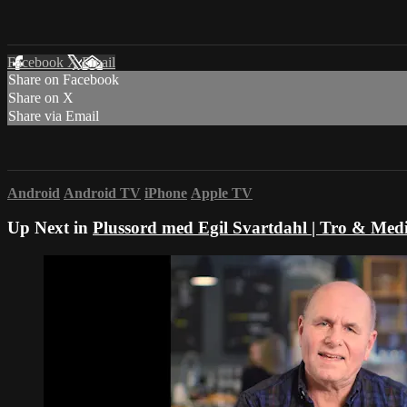
Facebook
X
Email
Share on Facebook
Share on X
Share via Email
Android
Android TV
iPhone
Apple TV
Up Next in
Plussord med Egil Svartdahl | Tro & Med