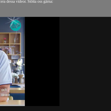
cera dessa videor. Stötta oss gärna: