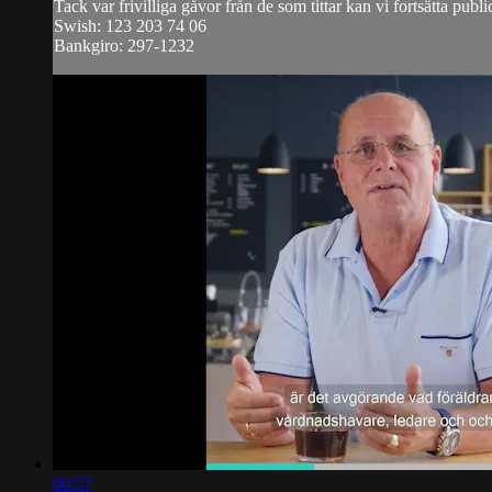
Tack var frivilliga gåvor från de som tittar kan vi fortsätta publi
Swish: 123 203 74 06
Bankgiro: 297-1232
00:57