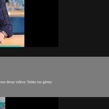
.
cera dessa videor. Stötta oss gärna: