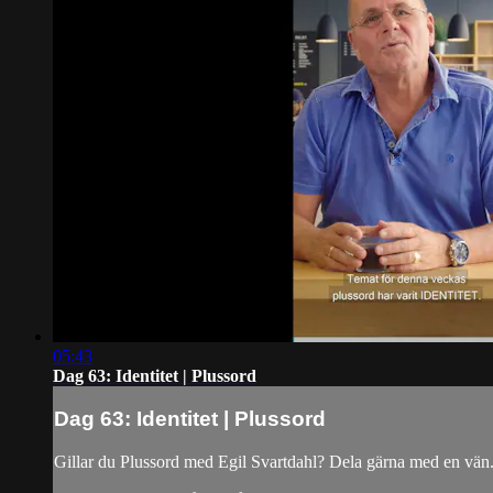
05:43
Dag 63: Identitet | Plussord
Dag 63: Identitet | Plussord
Gillar du Plussord med Egil Svartdahl? Dela gärna med en vän