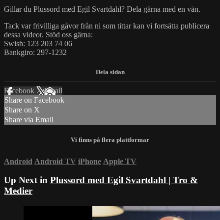
Gillar du Plussord med Egil Svartdahl? Dela gärna med en vän.
Tack var frivilliga gåvor från ni som tittar kan vi fortsätta publicera
dessa videor. Stöd oss gärna:
Swish: 123 203 74 06
Bankgiro: 297-1232
Facebook
X
Email
Share on Facebook
Share on X
Share via Email
Android
Android TV
iPhone
Apple TV
Up Next in
Plussord med Egil Svartdahl | Tro &
Medier