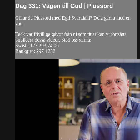
Dag 331: Vägen till Gud | Plussord
Gillar du Plussord med Egil Svartdahl? Dela gärna med en
vän.
Tack var frivilliga gåvor från ni som tittar kan vi fortsätta
publicera dessa videor. Stöd oss gärna:
Swish: 123 203 74 06
Bankgiro: 297-1232