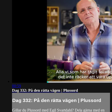
00:59
Dag 332: På den rätta vägen | Plussord
Dag 332: På den rätta vägen | Plussord
Gillar du Plussord med Egil Svartdahl? Dela gärna med en