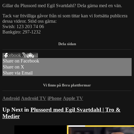
Gillar du Plussord med Egil Svartdahl? Dela gärna med en vän.
Tack var frivilliga gåvor från ni som tittar kan vi fortsätta publicera
dessa videor. Stöd oss gärna:
Swish: 123 203 74 06
Bankgiro: 297-1232
Facebook
X
Email
Share on Facebook
Share on X
Share via Email
Android
Android TV
iPhone
Apple TV
Up Next in
Plussord med Egil Svartdahl | Tro &
Medier