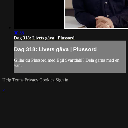
00:55
Dag 318: Livets gåva | Plussord
Dag 318: Livets gåva | Plussord
Gillar du Plussord med Egil Svartdahl? Dela gärna med en
vän.
Help
Terms
Privacy
Cookies
Sign in
×