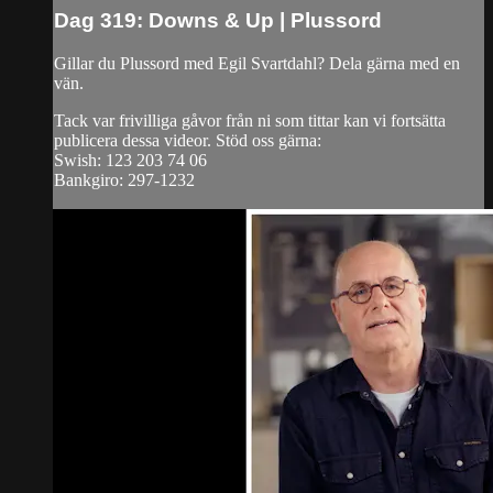
Dag 319: Downs & Up | Plussord
Gillar du Plussord med Egil Svartdahl? Dela gärna med en
vän.
Tack var frivilliga gåvor från ni som tittar kan vi fortsätta
publicera dessa videor. Stöd oss gärna:
Swish: 123 203 74 06
Bankgiro: 297-1232