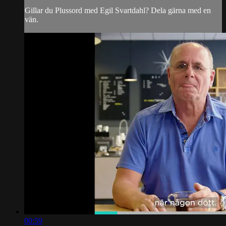
Gillar du Plussord med Egil Svartdahl? Dela gärna med en
vän.
00:59