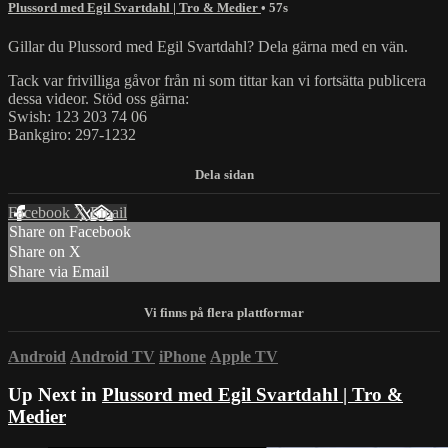
Plussord med Egil Svartdahl | Tro & Medier
• 57s
Gillar du Plussord med Egil Svartdahl? Dela gärna med en vän.
Tack var frivilliga gåvor från ni som tittar kan vi fortsätta publicera
dessa videor. Stöd oss gärna:
Swish: 123 203 74 06
Bankgiro: 297-1232
Facebook
X
Email
Share on Facebook
Share on X
Share via Email
Android
Android TV
iPhone
Apple TV
Up Next in
Plussord med Egil Svartdahl | Tro &
Medier