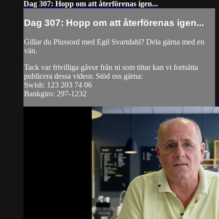
Dag 307: Hopp om att återförenas igen...
Dag 307: Hopp om att återförenas igen...
Gillar du Plussord med Egil Svartdahl? Dela gärna med en
vän.
Tack var frivilliga gåvor från ni som tittar kan vi fortsätta
publicera dessa videor. Stöd oss gärna:
Swish: 123 203 74 06
Bankgiro: 297-1232