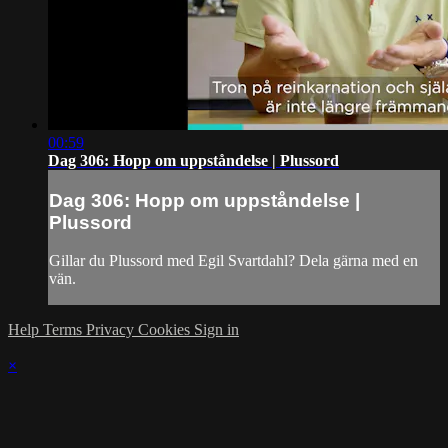
00:59
Dag 306: Hopp om uppståndelse | Plussord
Dag 306: Hopp om uppståndelse |
Plussord
Gillar du Plussord med Egil Svartdahl? Dela gärna med en
vän.
Help
Terms
Privacy
Cookies
Sign in
×