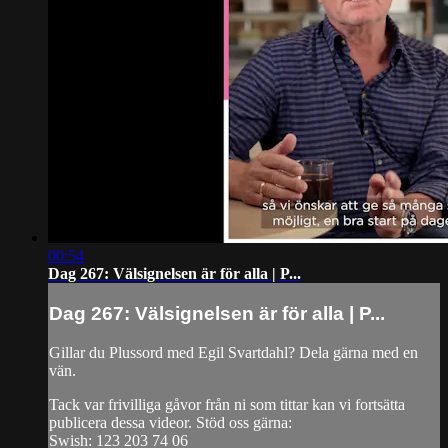
00:54
Dag 267: Välsignelsen är för alla | P...
Dag 267: Välsignelsen är för alla | P...
Gillar du Plussord med Egil Svartdahl? Dela gärna med en
vän.
Tack var frivilliga gåvor från ni som tittar kan vi fortsätta
publicera dessa videor. Stöd oss gärna:
Swish: 123 203 74 06