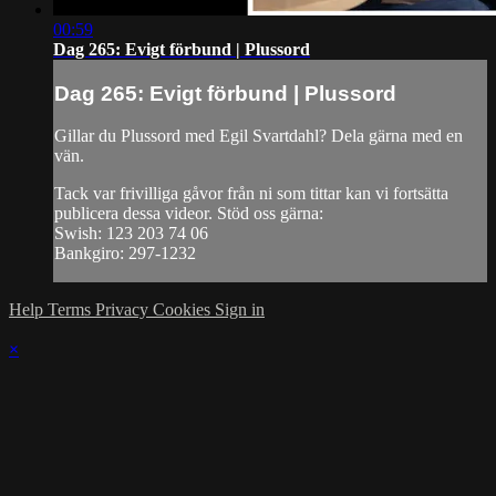
00:59
Dag 265: Evigt förbund | Plussord
Dag 265: Evigt förbund | Plussord
Gillar du Plussord med Egil Svartdahl? Dela gärna med en
vän.
Tack var frivilliga gåvor från ni som tittar kan vi fortsätta
publicera dessa videor. Stöd oss gärna:
Swish: 123 203 74 06
Bankgiro: 297-1232
Help
Terms
Privacy
Cookies
Sign in
×