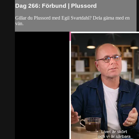
Dag 266: Förbund | Plussord
Gillar du Plussord med Egil Svartdahl? Dela gärna med en
vän.