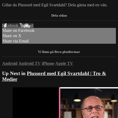
Gillar du Plussord med Egil Svartdahl? Dela gärna med en vän.
Facebook
X
Email
Share on Facebook
Share on X
Share via Email
Android
Android TV
iPhone
Apple TV
Up Next in
Plussord med Egil Svartdahl | Tro &
Medier