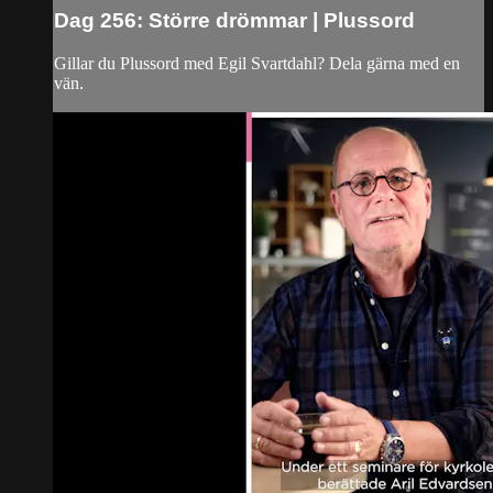
Dag 256: Större drömmar | Plussord
Gillar du Plussord med Egil Svartdahl? Dela gärna med en
vän.