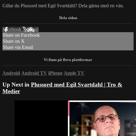
Gillar du Plussord med Egil Svartdahl? Dela gärna med en vän.
Facebook
X
Email
Share on Facebook
Share on X
Share via Email
Android
Android TV
iPhone
Apple TV
Up Next in
Plussord med Egil Svartdahl | Tro &
Medier