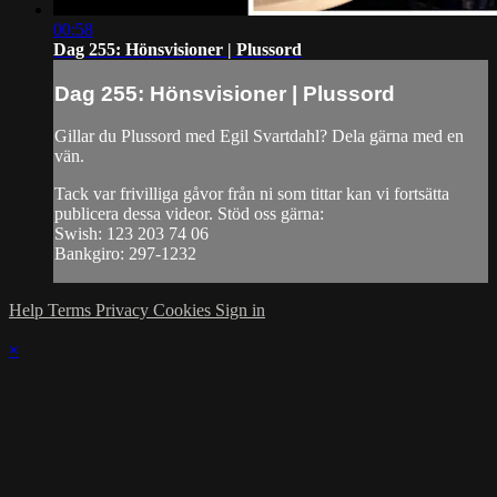
00:58
Dag 255: Hönsvisioner | Plussord
Dag 255: Hönsvisioner | Plussord
Gillar du Plussord med Egil Svartdahl? Dela gärna med en
vän.
Tack var frivilliga gåvor från ni som tittar kan vi fortsätta
publicera dessa videor. Stöd oss gärna:
Swish: 123 203 74 06
Bankgiro: 297-1232
Help
Terms
Privacy
Cookies
Sign in
×