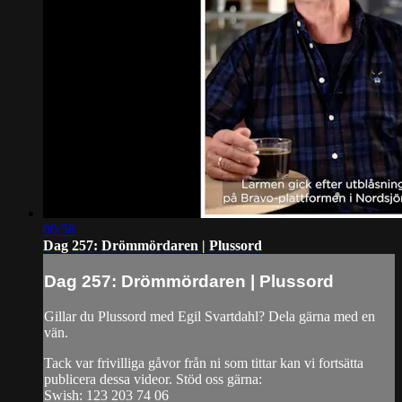
00:58
Dag 257: Drömmördaren | Plussord
Dag 257: Drömmördaren | Plussord
Gillar du Plussord med Egil Svartdahl? Dela gärna med en
vän.
Tack var frivilliga gåvor från ni som tittar kan vi fortsätta
publicera dessa videor. Stöd oss gärna:
Swish: 123 203 74 06