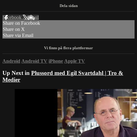
Facebook
X
Email
Share on Facebook
Share on X
Share via Email
Android
Android TV
iPhone
Apple TV
Up Next in
Plussord med Egil Svartdahl | Tro &
Medier