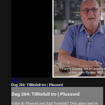
00:59
Dag 204: Tillitsfull tro | Plussord
Dag 204: Tillitsfull tro | Plussord
Gillar du Plussord med Egil Svartdahl? Dela gärna med en