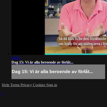
00:59
Dag 15: Vi är alla beroende av förlåt...
Dag 15: Vi är alla beroende av förlåt...
Help
Terms
Privacy
Cookies
Sign in
×