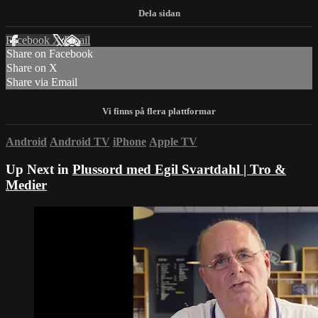
Facebook
X
Email
Share on Facebook
Share on X
Share via Email
Android
Android TV
iPhone
Apple TV
Up Next in
Plussord med Egil Svartdahl | Tro &
Medier