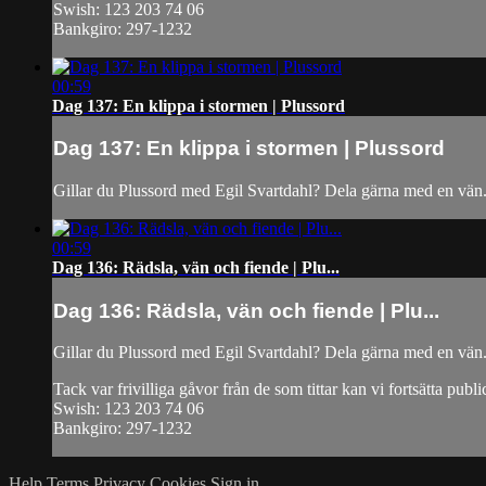
Swish: 123 203 74 06
Bankgiro: 297-1232
00:59
Dag 137: En klippa i stormen | Plussord
Dag 137: En klippa i stormen | Plussord
Gillar du Plussord med Egil Svartdahl? Dela gärna med en vän
00:59
Dag 136: Rädsla, vän och fiende | Plu...
Dag 136: Rädsla, vän och fiende | Plu...
Gillar du Plussord med Egil Svartdahl? Dela gärna med en vän
Tack var frivilliga gåvor från de som tittar kan vi fortsätta publ
Swish: 123 203 74 06
Bankgiro: 297-1232
Help
Terms
Privacy
Cookies
Sign in