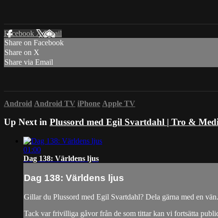
Facebook
X
Email
Share on Facebook
Share on X
Share via Email
Android
Android TV
iPhone
Apple TV
Up Next in
Plussord med Egil Svartdahl | Tro & Med
01:00
Dag 138: Världens ljus
Dag 138: Världens ljus
Gillar du Plussord med Egil Svartdahl? Dela gärna med en vän
Tack var frivilliga gåvor från de som tittar kan vi fortsätta publ