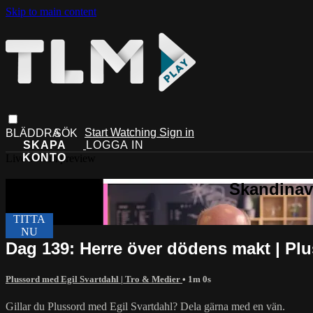
Skip to main content
Start Watching
Sign in
Live stream preview
Dag 139: Herre över dödens makt | Pl
Plussord med Egil Svartdahl | Tro & Medier
• 1m 0s
Gillar du Plussord med Egil Svartdahl? Dela gärna med en vän.