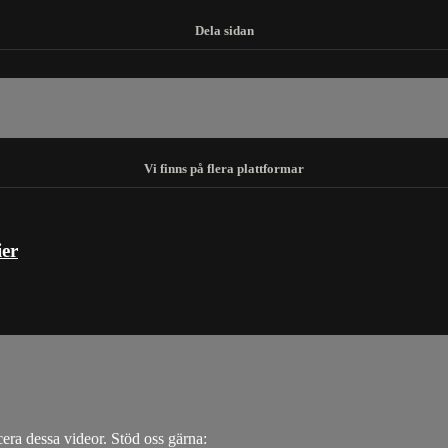
ier
.
icera dessa videor. Stöd oss gärna: