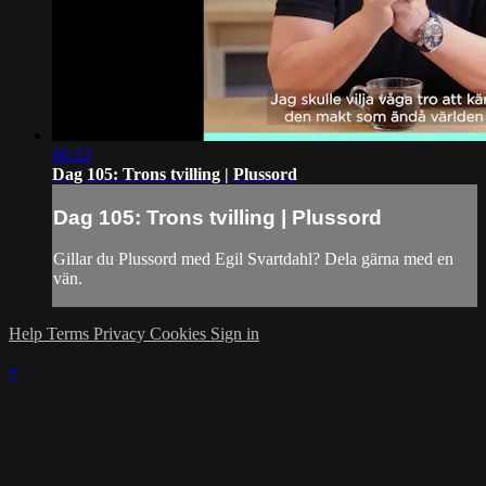
06:22
Dag 105: Trons tvilling | Plussord
Dag 105: Trons tvilling | Plussord
Gillar du Plussord med Egil Svartdahl? Dela gärna med en
vän.
Help
Terms
Privacy
Cookies
Sign in
×