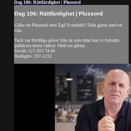
Dag 106: Rättfärdighet | Plussord
Dag 106: Rättfärdighet | Plussord
Gillar du Plussord med Egil Svartdahl? Dela gärna med en
vän.
Tack var frivilliga gåvor från de som tittar kan vi fortsätta
publicera dessa videor. Stöd oss gärna:
Swish: 123 203 74 06
Bankgiro: 297-1232