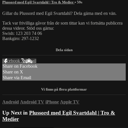
Plussord med Egil Svartdahl | Tro & Medier
• 59s
Gillar du Plussord med Egil Svartdahl? Dela gärna med en vän.
Tack var frivilliga gåvor från de som tittar kan vi fortsätta publicera
dessa videor. Stöd oss gärna:
Swish: 123 203 74 06
Bankgiro: 297-1232
Facebook
X
Email
Share on Facebook
Share on X
Share via Email
Android
Android TV
iPhone
Apple TV
Up Next in
Plussord med Egil Svartdahl | Tro &
Medier