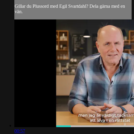
Gillar du Plussord med Egil Svartdahl? Dela gärna med en
vän.
00:57