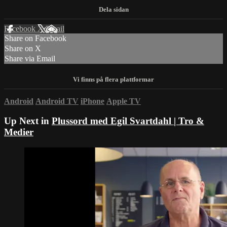
Facebook
X
Email
Share on Facebook
Share on X
Share via Email
Android
Android TV
iPhone
Apple TV
Up Next in
Plussord med Egil Svartdahl | Tro &
Medier