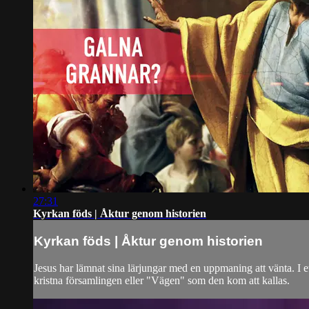
27:31
Kyrkan föds | Åktur genom historien
Kyrkan föds | Åktur genom historien
Jesus har lämnat sina lärjungar med en uppmaning att vänta. I e
kristna församlingen eller "Vägen" som den kom att kallas.