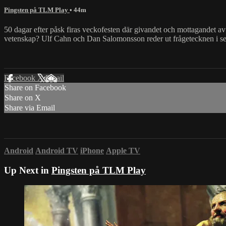
Pingsten på TLM Play
• 44m
50 dagar efter påsk firas veckofesten där givandet och mottagandet a
vetenskap? Ulf Cahn och Dan Salomonsson reder ut frågetecknen i seri
Facebook
X
Email
Share on Facebook
Share on X
Share via Email
Android
Android TV
iPhone
Apple TV
Up Next in
Pingsten på TLM Play