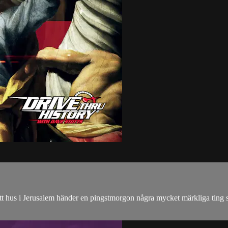
tt hus i Jerusalem händer en pingstmorgon några mycket märkliga ting s