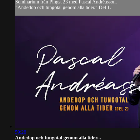
Seminarium från Pingst 23 med Pascal Andréasson.
"Andedop och tungotal genom alla tider." Del 1.
59:28
Andedop och tungotal genom alla tider...