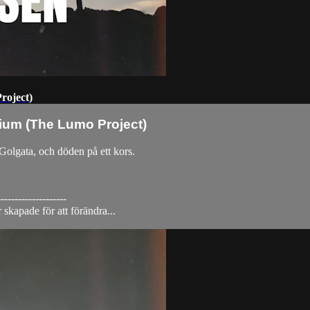
roject)
ium (The Lumo Project)
Golgata, och döden på ett kors.
--------------------
skapade för att förändra...