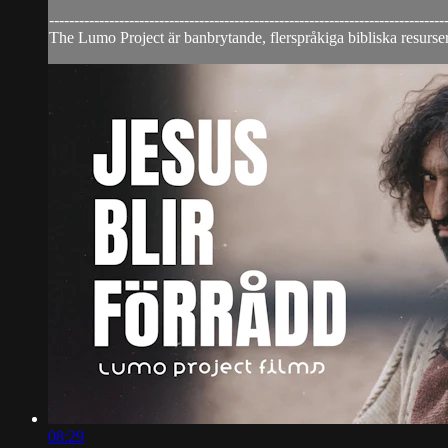
-------------------------------------------------------------------------------
The Lumo Project är banbrytande, flerspråkiga bibliska resurser
08:29