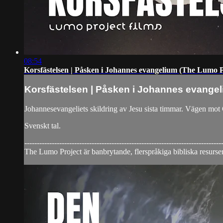
08:54
Korsfästelsen | Påsken i Johannes evangelium (The Lumo P
Korsfästelsen | Påsken i Johannes evangel
Johannesevangeliets skildring av Jesu sista timmar. Vägen mot 
Svenskt tal.
-------------------------------------------------------------------------------
The Lumo Project är banbrytande, flerspråkiga bibliska resurser 