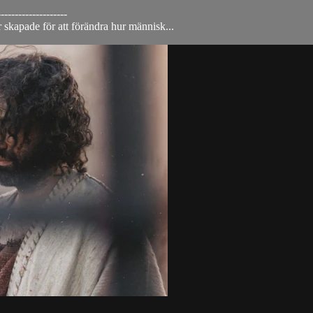
--------------------
 skapade för att förändra hur människ...