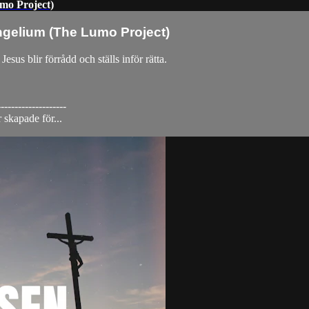
umo Project)
ngelium (The Lumo Project)
esus blir förrådd och ställs inför rätta.
--------------------
 skapade för...