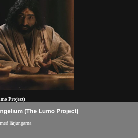
umo Project)
angelium (The Lumo Project)
d med lärjungarna.