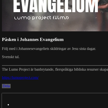
Påsken i Johannes Evangelium
Följ med i Johannesevangeliets skildringar av Jesu sista dagar.
Svenskt tal.
----------------------------------------------------------------------------------------
The Lumo Project är banbrytande, flerspråkiga bibliska resurser skap
https://lumoproject.com/