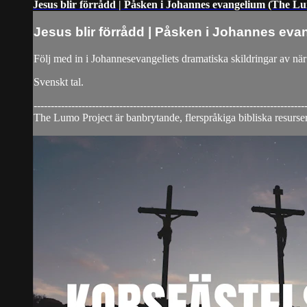
Jesus blir förrådd | Påsken i Johannes evangelium (The L
Jesus blir förrådd | Påsken i Johannes eva
Följ med in i Johannesevangeliets dramatiska skildringar av när J
Svenskt tal.
-------------------------------------------------------------------------------
The Lumo Project är banbrytande, flerspråkiga bibliska resurser