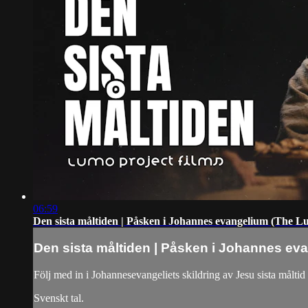
06:59
Den sista måltiden | Påsken i Johannes evangelium (The L
Den sista måltiden | Påsken i Johannes ev
Följ med in i Johannesevangeliets skildring av Jesu sista målti
Svenskt tal.