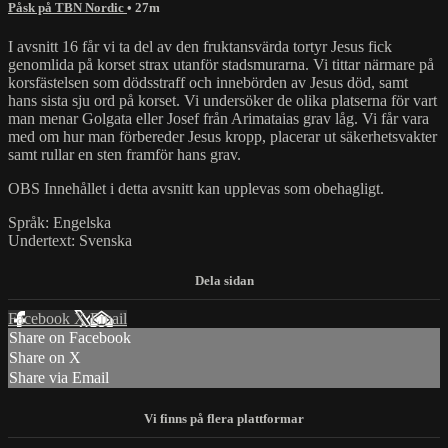
Påsk på TBN Nordic
• 27m
I avsnitt 16 får vi ta del av den fruktansvärda tortyr Jesus fick
genomlida på korset strax utanför stadsmurarna. Vi tittar närmare på
korsfästelsen som dödsstraff och innebörden av Jesus död, samt
hans sista sju ord på korset. Vi undersöker de olika platserna för vart
man menar Golgata eller Josef från Arimataias grav låg. Vi får vara
med om hur man förbereder Jesus kropp, placerar ut säkerhetsvakter
samt rullar en sten framför hans grav.
OBS Innehållet i detta avsnitt kan upplevas som obehagligt.
Språk: Engelska
Undertext: Svenska
Facebook
X
Email
Share on Facebook
Share on X
Share via Email