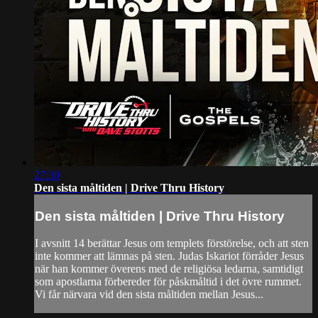
27:30
Den sista måltiden | Drive Thru History
Den sista måltiden | Drive Thru History
I avsnitt 14 berättar Jesus om templets förstörelse, och att sten
inte kommer att lämnas på sten. Judas Iskariot förråder Jesus
när han kommer överens med de religiösa ledarna, samtidigt
som apostlarna förbereder för påskmåltid i det övre rummet.
Vi får närvara vid den sista måltiden mellan Jesus...