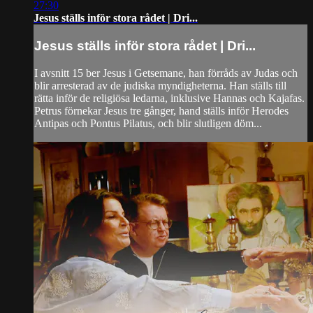
27:30
Jesus ställs inför stora rådet | Dri...
Jesus ställs inför stora rådet | Dri...
I avsnitt 15 ber Jesus i Getsemane, han förråds av Judas och
blir arresterad av de judiska myndigheterna. Han ställs till
rätta inför de religiösa ledarna, inklusive Hannas och Kajafas.
Petrus förnekar Jesus tre gånger, hand ställs inför Herodes
Antipas och Pontus Pilatus, och blir slutligen döm...