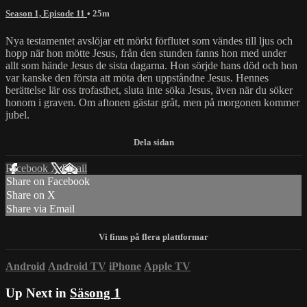
Season 1, Episode 11
• 25m
Nya testamentet avslöjar ett mörkt förflutet som vändes till ljus och
hopp när hon mötte Jesus, från den stunden fanns hon med under
allt som hände Jesus de sista dagarna. Hon sörjde hans död och hon
var kanske den första att möta den uppståndne Jesus. Hennes
berättelse lär oss trofasthet, sluta inte söka Jesus, även när du söker
honom i graven. Om aftonen gästar gråt, men på morgonen kommer
jubel.
Facebook
X
Email
Share on Facebook
Share on X
Share via Email
Android
Android TV
iPhone
Apple TV
Up Next in
Säsong 1