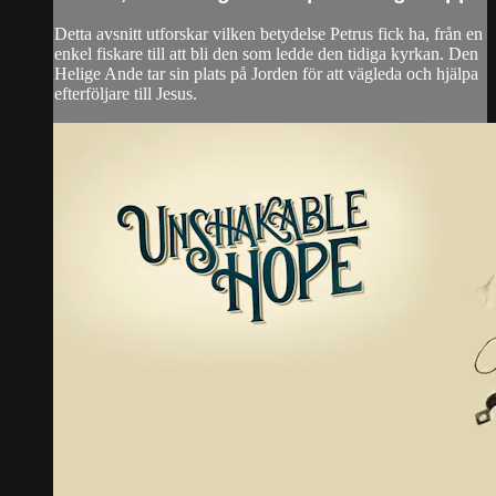
Detta avsnitt utforskar vilken betydelse Petrus fick ha, från en
enkel fiskare till att bli den som ledde den tidiga kyrkan. Den
Helige Ande tar sin plats på Jorden för att vägleda och hjälpa
efterföljare till Jesus.