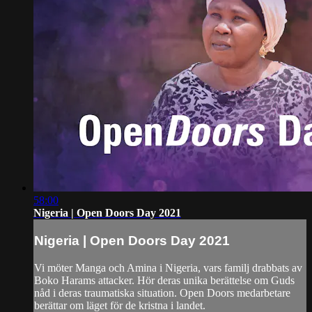
58:00
Nigeria | Open Doors Day 2021
Nigeria | Open Doors Day 2021
Vi möter Manga och Amina i Nigeria, vars familj drabbats av
Boko Harams attacker. Hör deras unika berättelse om Guds
nåd i deras traumatiska situation. Open Doors medarbetare
berättar om läget för de kristna i landet.