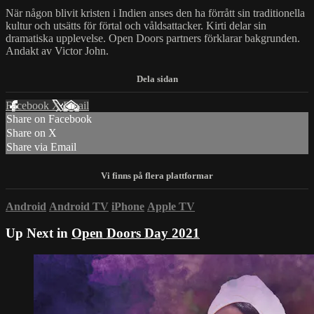
När någon blivit kristen i Indien anses den ha förrått sin traditionella
kultur och utsätts för förtal och våldsattacker. Kirti delar sin
dramatiska upplevelse. Open Doors partners förklarar bakgrunden.
Andakt av Victor John.
Facebook
X
Email
Share on Facebook
Share on X
Share via Email
Android
Android TV
iPhone
Apple TV
Up Next in
Open Doors Day 2021