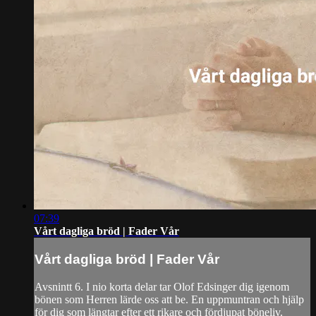
07:39
Vårt dagliga bröd | Fader Vår
Vårt dagliga bröd | Fader Vår
Avsnintt 6. I nio korta delar tar Olof Edsinger dig igenom
bönen som Herren lärde oss att be. En uppmuntran och hjälp
för dig som längtar efter ett rikare och fördjupat böneliv.