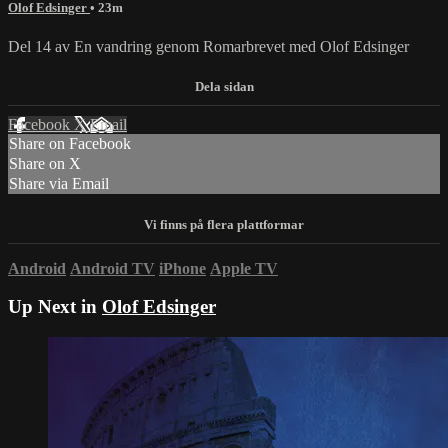
Olof Edsinger
• 23m
Del 14 av En vandring genom Romarbrevet med Olof Edsinger
Facebook
X
Email
Share on Facebook
Share on X
Share via Email
Android
Android TV
iPhone
Apple TV
Up Next in
Olof Edsinger