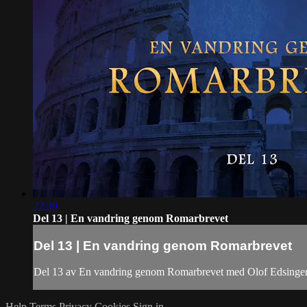
22:39
Del 13 | En vandring genom Romarbrevet
Del 13 | En vandring genom Romarbrevet
Del 13 av En vandring genom Romarbrevet med Olof Edsinge
Help
Terms
Privacy
Cookies
Sign in