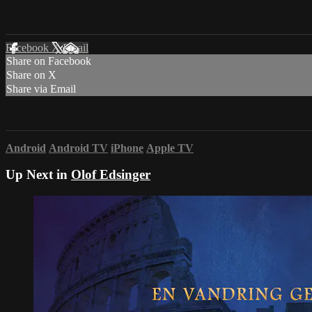
Facebook
X
Email
Share on Facebook
Share on X
Share via Email
Android
Android TV
iPhone
Apple TV
Up Next in
Olof Edsinger