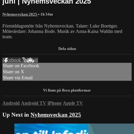
juni | Nyhemsveckan 2025
Nyhemsveckan 2025
• 1h 54m
Förmiddagsmöte från Nyhemsveckan. Talare: Luke Boettger.
Mötesledare: Johanna Bode. Musik av Anna-Kaisa Wahlin med
team.
Facebook
X
Email
Share on Facebook
Share on X
Share via Email
Android
Android TV
iPhone
Apple TV
Up Next in
Nyhemsveckan 2025