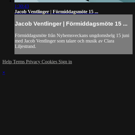
1:30:43
Jacob Ventlinger | Förmiddagsmöte 15 ...
Jacob Ventlinger | Förmiddagsmöte 15 ...
Förmiddagsmöte från Nyhemsveckans ungdomshelg 15 juni
med Jacob Ventlinger som talare och musik av Clara
Liljestrand.
Help
Terms
Privacy
Cookies
Sign in
×