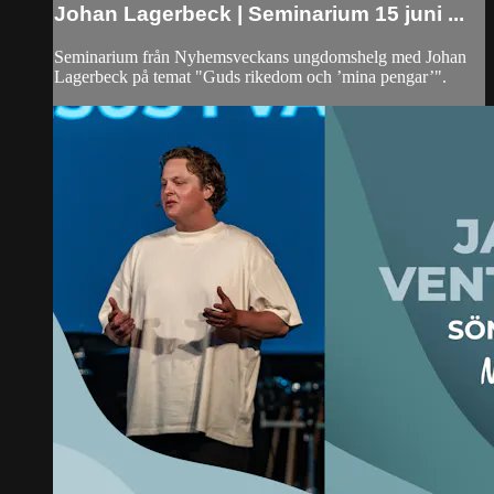
Johan Lagerbeck | Seminarium 15 juni ...
Seminarium från Nyhemsveckans ungdomshelg med Johan
Lagerbeck på temat "Guds rikedom och ’mina pengar’".