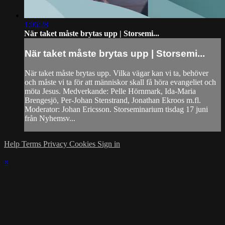
1:06:28
När taket måste brytas upp | Storsemi...
När taket måste brytas upp | Storsemi...
När taket måste brytas upp. Vilka vägar kan vi ta, behöver
och måste vi ta för att människor skall få höra evangeliet och
möta Jesus. Medverkande: Pelle Hörnmark, Ida-Maria
Brengesjö, Per-Johan Stenstrand, Jonathan Ekroos m.fl.
Moderator: Johan Ericsson. Storseminarium tisdag 17 juni
från Nyhemsv...
Help
Terms
Privacy
Cookies
Sign in
×