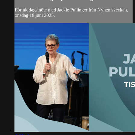
Förmiddagsmöte med Jackie Pullinger från Nyhemsveckan,
onsdag 18 juni 2025.