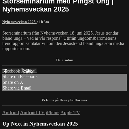
Storseminarium med Pingst Ung |
Nyhemsveckan 2025
Nyhemsveckan 2025
• 1h 3m
Storseminarium från Nyhemsveckan 18 juni 2025. Jesus trendar
bland unga – vad är vår respons? Utifrån ungdomsbarometerns
trendrapport samtalar vi i om den Jesustrend bland unga som media
rapporterar om.
Facebook
X
Email
Share on Facebook
Share on X
Share via Email
Android
Android TV
iPhone
Apple TV
Up Next in
Nyhemsveckan 2025