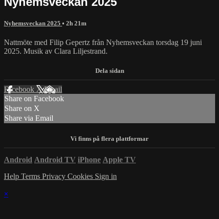
Nyhemsveckan 2025
Nyhemsveckan 2025
• 2h 21m
Nattmöte med Filip Gepertz från Nyhemsveckan torsdag 19 juni
2025. Musik av Clara Liljestrand.
Facebook
X
Email
Share on Facebook
Share on X
Share via Email
Android
Android TV
iPhone
Apple TV
Help
Terms
Privacy
Cookies
Sign in
×