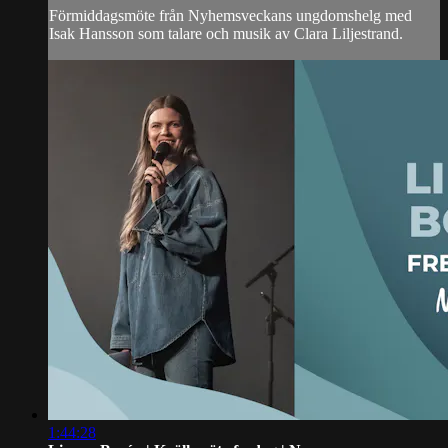
Förmiddagsmöte från Nyhemsveckans ungdomshelg med
Isak Hansson som talare och musik av Clara Liljestrand.
1:44:28