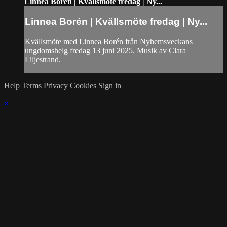
Linnea Borén | Kvällsmöte fredag | Ny...
Linnea Borén | Kvällsmöte fredag | Ny...
Kvällsmöte med Linnea Borén från Nyhemsveckans
ungdomshelg fredag 13 juni 2025. Musik av Clara
Liljestrand.
Help
Terms
Privacy
Cookies
Sign in
×