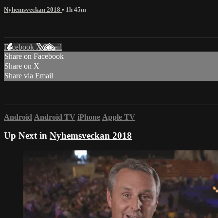
Nyhemsveckan 2018
• 1h 45m
Facebook
X
Email
Share on Facebook
Share on X
Share via Email
Android
Android TV
iPhone
Apple TV
Up Next in
Nyhemsveckan 2018