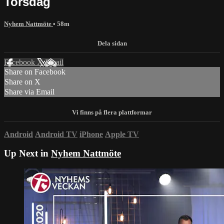
Torsdag
Nyhem Nattmöte
• 58m
Facebook
X
Email
Share on Facebook
Share on X
Share via Email
Android
Android TV
iPhone
Apple TV
Up Next in
Nyhem Nattmöte