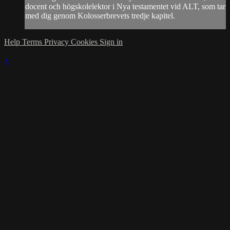
docent och högskolelektor i Nya testamentet vid ALT, som tar
med dig genom Kolosserbrevets tredje kapitel.
Help
Terms
Privacy
Cookies
Sign in
×