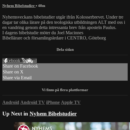
Nyhem Bibelstudier
• 48m
Nyhemsveckans bibelstudier utgår ifrån Kolosserbrevet. Under tre
dagar tar olika lärare på den teologiska utbildningen ALT med oss i
en vandring genom detta intressanta brev från aposteln Paulus.
I dagens bibelstudie möter du Joel Macinnes
Bibellärare och församlingsledare i CENTRO, Göteborg
Facebook
X
Email
Share on Facebook
Share on X
Share via Email
Android
Android TV
iPhone
Apple TV
Up Next in
Nyhem Bibelstudier