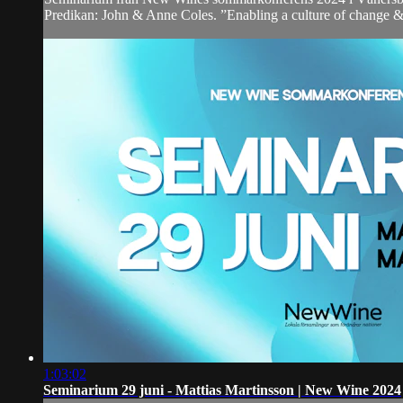
Predikan: John & Anne Coles. ”Enabling a culture of change 
1:03:02
Seminarium 29 juni - Mattias Martinsson | New Wine 2024