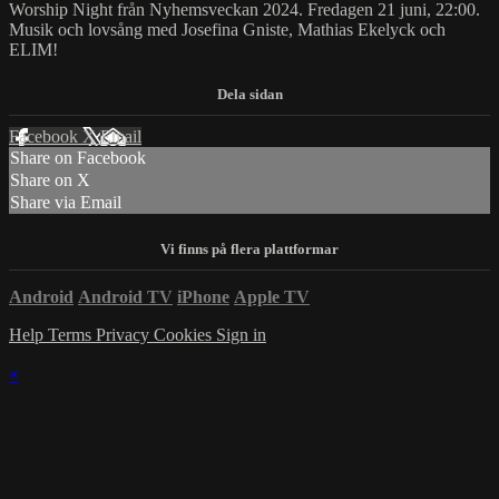
Worship Night från Nyhemsveckan 2024. Fredagen 21 juni, 22:00.
Musik och lovsång med Josefina Gniste, Mathias Ekelyck och
ELIM!
Facebook
X
Email
Share on Facebook
Share on X
Share via Email
Android
Android TV
iPhone
Apple TV
Help
Terms
Privacy
Cookies
Sign in
×