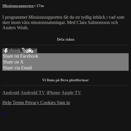
Missionsrapporten
• 27m
I programmet Missionsrapporten får du en tydlig inblick i vad som
sker inom våra missionssatsningar. Med Clara Salmonsson och
Anders Wisth.
Facebook
X
Email
Share on Facebook
Share on X
Share via Email
Android
Android TV
iPhone
Apple TV
Help
Terms
Privacy
Cookies
Sign in
×