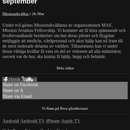
september
Missionskvällar
• 2h 58m
Under två gästas Missionskvällarna av organisationen MAF,
Mission Aviation Fellowship. Vi kommer att få höra spännande och
livsförvandlande berättelser om hur deras piloter och flygplan
möjliggör att medicin, vårdpersonal och akut hjälp kan nå fram till
de mest isolerade delarna av världen. Tillsammans kan vi under
dessa viktiga kvällar få vara en del av visionen att alla människor,
oavsett var de bor, ska kunna få hjälp, hopp och helande.
Facebook
X
Email
Share on Facebook
Share on X
Share via Email
Android
Android TV
iPhone
Apple TV