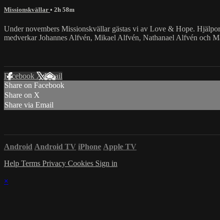
Missionskvällar
• 2h 58m
Under novembers Missionskvällar gästas vi av Love & Hope. Hjälporg
medverkar Johannes Alfvén, Mikael Alfvén, Nathanael Alfvén och Mar
Facebook
X
Email
Share on Facebook
Share on X
Share via Email
Android
Android TV
iPhone
Apple TV
Help
Terms
Privacy
Cookies
Sign in
×