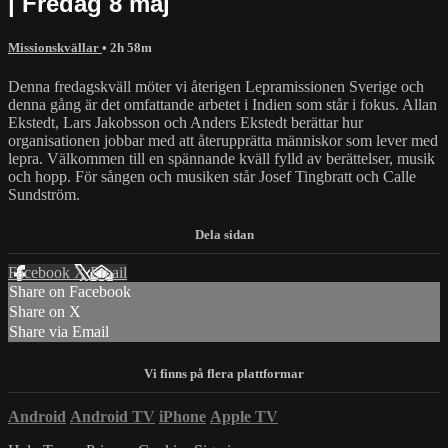
| Fredag 8 maj
Missionskvällar
• 2h 58m
Denna fredagskväll möter vi återigen Lepramissionen Sverige och
denna gång är det omfattande arbetet i Indien som står i fokus. Allan
Ekstedt, Lars Jakobsson och Anders Ekstedt berättar hur
organisationen jobbar med att återupprätta människor som lever med
lepra. Välkommen till en spännande kväll fylld av berättelser, musik
och hopp. För sången och musiken står Josef Tingbratt och Calle
Sundström.
Facebook
X
Email
Share on Facebook
Share on X
Share via Email
Android
Android TV
iPhone
Apple TV