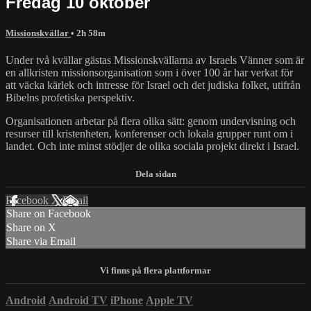
Fredag 10 oktober
Missionskvällar
• 2h 58m
Under två kvällar gästas Missionskvällarna av Israels Vänner som är
en allkristen missionsorganisation som i över 100 år har verkat för
att väcka kärlek och intresse för Israel och det judiska folket, utifrån
Bibelns profetiska perspektiv.
Organisationen arbetar på flera olika sätt: genom undervisning och
resurser till kristenheten, konferenser och lokala grupper runt om i
landet. Och inte minst stödjer de olika sociala projekt direkt i Israel.
Facebook
X
Email
Share on Facebook
Share on X
Share via Email
Android
Android TV
iPhone
Apple TV