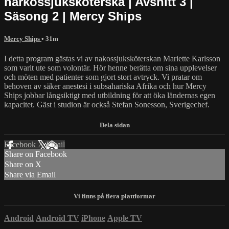
narkossjuksköterska | Avsnitt 3 |
Säsong 2 | Mercy Ships
Mercy Ships
• 31m
I detta program gästas vi av nakossjuksköterskan Mariette Karlsson
som varit ute som volontär. Hör henne berätta om sina upplevelser
och möten med patienter som gjort stort avtryck. Vi pratar om
behoven av säker anestesi i subsahariska Afrika och hur Mercy
Ships jobbar långsiktigt med utbildning för att öka ländernas egen
kapacitet. Gäst i studion är också Stefan Sonesson, Sverigechef.
Facebook
X
Email
Share on Facebook
Share on X
Share via Email
Android
Android TV
iPhone
Apple TV