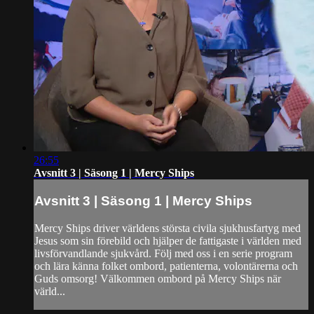
26:55
Avsnitt 3 | Säsong 1 | Mercy Ships
Avsnitt 3 | Säsong 1 | Mercy Ships
Mercy Ships driver världens största civila sjukhusfartyg med
Jesus som sin förebild och hjälper de fattigaste i världen med
livsförvandlande sjukvård. Följ med oss i en serie program
och lära känna folket ombord, patienterna, volontärerna och
Guds omsorg! Välkommen ombord på Mercy Ships när
värld...