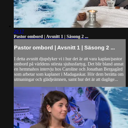
29:17
Pastor ombord | Avsnitt 1 | Säsong 2 ...
Pastor ombord | Avsnitt 1 | Säsong 2 ...
I detta avsnitt djupdyker vi i hur det är att vara kaplan/pastor
ombord på världens största sjuhusfartyg. Det blir bland annat
en hemmahos intervju hos Caroline och Jonathan Bergagård
som arbetar som kaplaner i Madagaskar. Hör dem berätta om
utmaningar och glädjeämnen, samt hur det är att daglige...