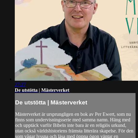
27:27
De utstötta | Mästerverket
De utstötta | Mästerverket
Mästerverket är ursprungligen en bok av Per Ewert, som nu
finns som undervisningsserie med samma namn. Häng med
och upptäck varför Bibeln inte bara är en religiös urkund,
utan också världshistoriens främsta litterära skapelse. För den
som vågar lyssna och läsa med öppna ögon väntar en