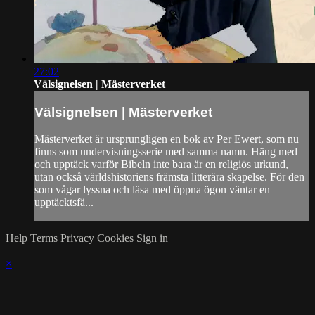
27:02
Välsignelsen | Mästerverket
Välsignelsen | Mästerverket
Mästerverket är ursprungligen en bok av Per Ewert, som nu
finns som undervisningsserie med samma namn. Häng med
och upptäck varför Bibeln inte bara är en religiös urkund,
utan också världshistoriens främsta litterära skapelse. För den
som vågar lyssna och läsa med öppna ögon väntar en
upptäcktsfä...
Help
Terms
Privacy
Cookies
Sign in
×