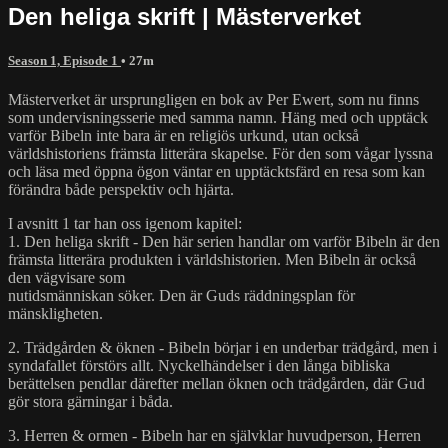
Den heliga skrift | Mästerverket
Season 1, Episode 1
• 27m
Mästerverket är ursprungligen en bok av Per Ewert, som nu finns
som undervisningsserie med samma namn. Häng med och upptäck
varför Bibeln inte bara är en religiös urkund, utan också
världshistoriens främsta litterära skapelse. För den som vågar lyssna
och läsa med öppna ögon väntar en upptäcktsfärd en resa som kan
förändra både perspektiv och hjärta.
I avsnitt 1 tar han oss igenom kapitel:
1. Den heliga skrift - Den här serien handlar om varför Bibeln är den
främsta litterära produkten i världshistorien. Men Bibeln är också
den vägvisare som
nutidsmänniskan söker. Den är Guds räddningsplan för
mänskligheten.
2. Trädgården & öknen - Bibeln börjar i en underbar trädgård, men i
syndafallet förstörs allt. Nyckelhändelser i den långa bibliska
berättelsen pendlar därefter mellan öknen och trädgården, där Gud
gör stora gärningar i båda.
3. Herren & ormen - Bibeln har en självklar huvudperson, Herren