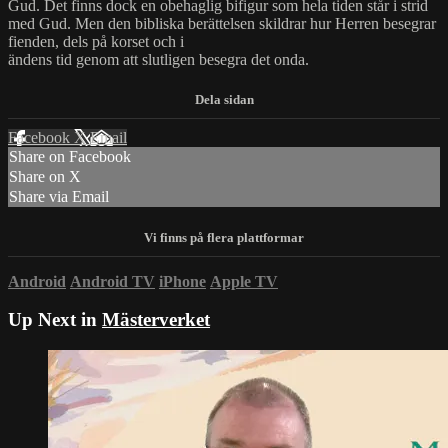
Gud. Det finns dock en obehaglig bifigur som hela tiden står i strid
med Gud. Men den bibliska berättelsen skildrar hur Herren besegrar
fienden, dels på korset och i
ändens tid genom att slutligen besegra det onda.
Facebook
X
Email
Share on Facebook
Share on X
Share via Email
Android
Android TV
iPhone
Apple TV
Up Next in
Mästerverket