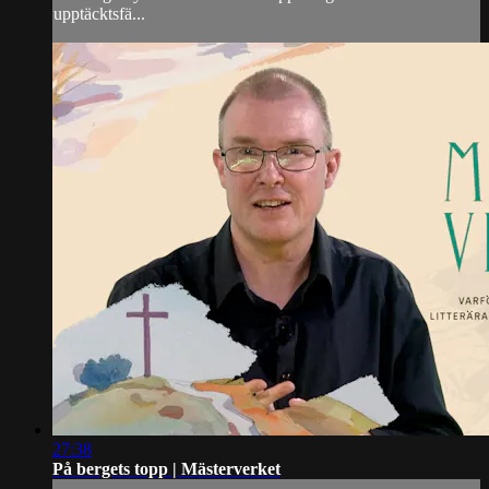
upptäcktsfä...
27:38
På bergets topp | Mästerverket