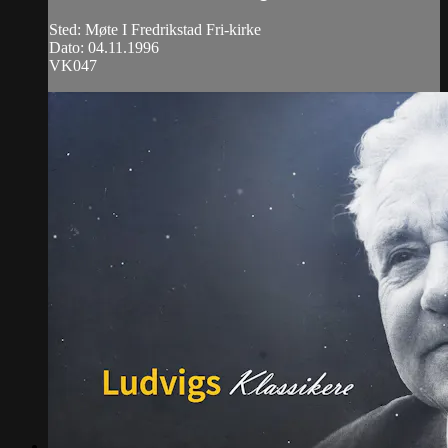
Sted: Møte I Fredrikstad Fri-kirke
Dato: 04.11.1996
VK047