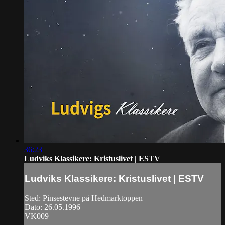
36:23
Ludviks Klassikere: Kristuslivet | ESTV
Ludviks Klassikere: Kristuslivet | ESTV
Sted: Pinsestevne på Hedmarktoppen
Dato: 26.05.1996
VK009