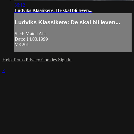
36:12
Ludviks Klassikere: De skal bli leven...
Ludviks Klassikere: De skal bli leven...
Sted: Møte i Alta
Dato: 14.03.1999
VK261
Help
Terms
Privacy
Cookies
Sign in
×