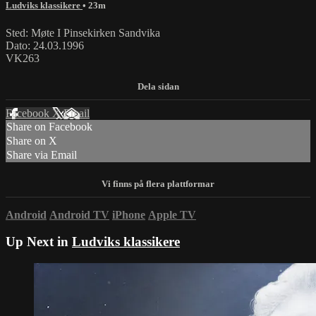
Ludviks klassikere
• 23m
Sted: Møte I Pinsekirken Sandvika
Dato: 24.03.1996
VK263
Facebook
X
Email
Share on Facebook
Share on X
Share via Email
Android
Android TV
iPhone
Apple TV
Up Next in
Ludviks klassikere