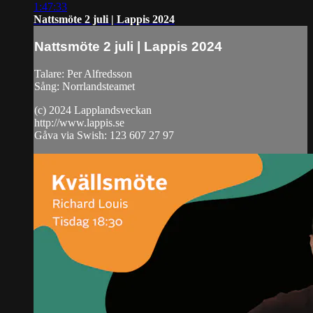
1:47:33
Nattsmöte 2 juli | Lappis 2024
Nattsmöte 2 juli | Lappis 2024
Talare: Per Alfredsson
Sång: Norrlandsteamet
(c) 2024 Lapplandsveckan
http://www.lappis.se
Gåva via Swish: 123 607 27 97