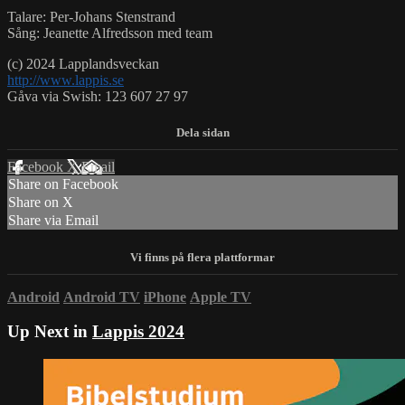
Talare: Per-Johans Stenstrand
Sång: Jeanette Alfredsson med team
(c) 2024 Lapplandsveckan
http://www.lappis.se
Gåva via Swish: 123 607 27 97
Facebook
X
Email
Share on Facebook
Share on X
Share via Email
Android
Android TV
iPhone
Apple TV
Up Next in
Lappis 2024