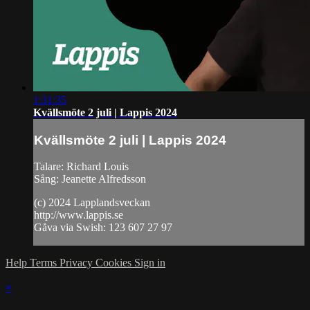
1:31:35
Kvällsmöte 2 juli | Lappis 2024
Kvällsmöte 2 juli | Lappis 2024
Talare: Richard Louis
Sång: Jeanette Alfredsson
(c) 2024 Lapplandsveckan
http://www.lappis.se
Gåva via Swish: 123 607 27 97
Help
Terms
Privacy
Cookies
Sign in
×