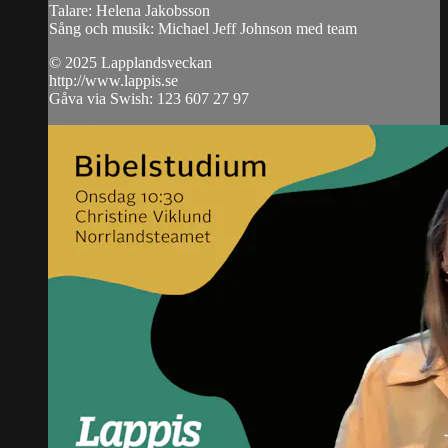
Talare: Helena Jakobsson
Sång och musik: Michael Jeff Johnson med team
© 2025 Lapplandsveckan
http://www.lappis.se
Gåva via Swish: 123 607 27 97