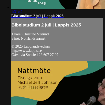
1:31:42
Bibelstudium 2 juli | Lappis 2025
Bibelstudium 2 juli | Lappis 2025
Talare: Christine Viklund
Sång: Norrlandsteamet
© 2025 Lapplandsveckan
http://www.lappis.se
Gåva via Swish: 123 607 27 97