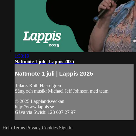
1:33:19
Nattmöte 1 juli | Lappis 2025
Nattmöte 1 juli | Lappis 2025
Talare: Ruth Hasselgren
Sång och musik: Michael Jeff Johnson med team
© 2025 Lapplandsveckan
http://www.lappis.se
Gåva via Swish: 123 607 27 97
Help
Terms
Privacy
Cookies
Sign in