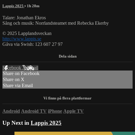
Lappis 2025
• 1h 28m
Talare: Jonathan Ekros
Sång och musik: Norrlandsteamet med Rebecka Ekerby
© 2025 Lapplandsveckan
http://www.lappis.se
Gåva via Swish: 123 607 27 97
Facebook
X
Email
Share on Facebook
Share on X
Share via Email
Android
Android TV
iPhone
Apple TV
Up Next in
Lappis 2025