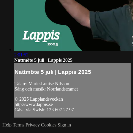
2:01:52
Nattmöte 5 juli | Lappis 2025
Nattmöte 5 juli | Lappis 2025
Talare: Marie-Louise Nilsson
Sång och musik: Norrlandsteamet
© 2025 Lapplandsveckan
http://www.lappis.se
Gåva via Swish: 123 607 27 97
Help
Terms
Privacy
Cookies
Sign in