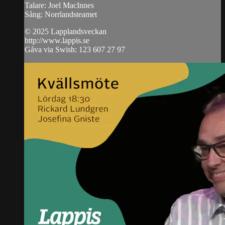
Talare: Joel MacInnes
Sång: Norrlandsteamet
© 2025 Lapplandsveckan
http://www.lappis.se
Gåva via Swish: 123 607 27 97