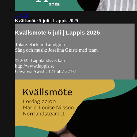
1:46:26
Kvällsmöte 5 juli | Lappis 2025
Kvällsmöte 5 juli | Lappis 2025
Talare: Rickard Lundgren
Sång och musik: Josefina Gniste med team
© 2025 Lapplandsveckan
http://www.lappis.se
Gåva via Swish: 123 607 27 97