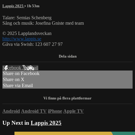
Lappis 2025
• 1h 53m
Talare: Semias Schenberg
Sång och musik: Josefina Gniste med team
© 2025 Lapplandsveckan
http://www.lappis.se
Gåva via Swish: 123 607 27 97
Facebook
X
Email
Share on Facebook
Share on X
Share via Email
Android
Android TV
iPhone
Apple TV
Up Next in
Lappis 2025