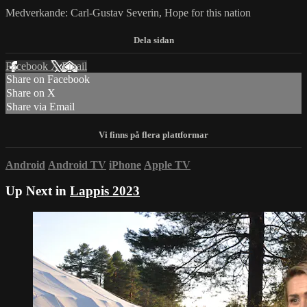
Medverkande: Carl-Gustav Severin, Hope for this nation
Facebook
X
Email
Share on Facebook
Share on X
Share via Email
Android
Android TV
iPhone
Apple TV
Up Next in
Lappis 2023