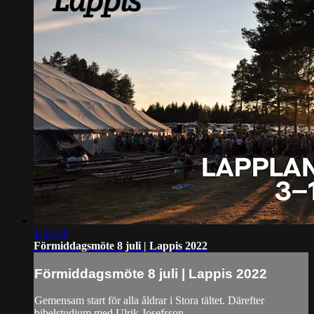
1:34:51
Förmiddagsmöte 8 juli | Lappis 2022
Förmiddagsmöte 8 juli | Lappis 2022
Gemensam start för alla åldrar i Stora tältet. Därefter
bibelstudium med Ulrik Josefsson.