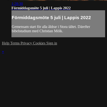
1:28:30
Förmiddagsmöte 5 juli | Lappis 2022
Förmiddagsmöte 5 juli | Lappis 2022
Gemensam start för alla åldrar i Stora tältet. Därefter
bibelstudium med Christian Mölk.
Help
Terms
Privacy
Cookies
Sign in
×