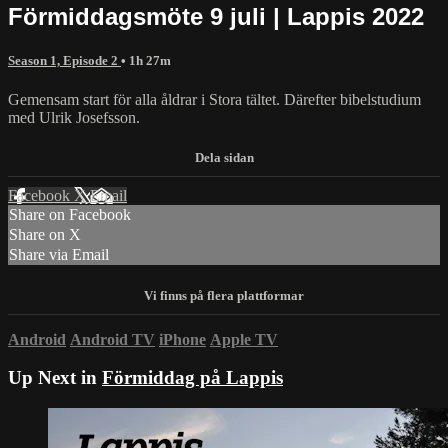
Förmiddagsmöte 9 juli | Lappis 2022
Season 1, Episode 2
• 1h 27m
Gemensam start för alla åldrar i Stora tältet. Därefter bibelstudium
med Ulrik Josefsson.
Facebook
X
Email
Share on Facebook
Share on X
Share via Email
Android
Android TV
iPhone
Apple TV
Up Next in
Förmiddag på Lappis