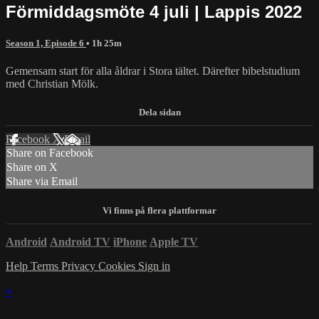
Förmiddagsmöte 4 juli | Lappis 2022
Season 1, Episode 6
• 1h 25m
Gemensam start för alla åldrar i Stora tältet. Därefter bibelstudium
med Christian Mölk.
Facebook
X
Email
Share on Facebook
Share on X
Share via Email
Android
Android TV
iPhone
Apple TV
Help
Terms
Privacy
Cookies
Sign in
×