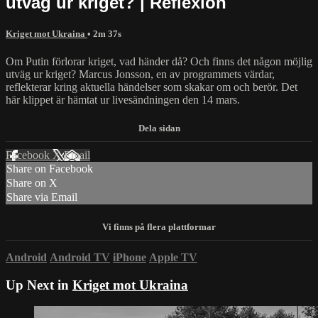
utväg ur kriget? | Reflexion
Kriget mot Ukraina
• 2m 37s
Om Putin förlorar kriget, vad händer då? Och finns det någon möjlig
utväg ur kriget? Marcus Jonsson, en av programmets värdar,
reflekterar kring aktuella händelser som skakar om och berör. Det
här klippet är hämtat ur livesändningen den 14 mars.
Facebook
X
Email
Share on Facebook
Share on X
Share via Email
Android
Android TV
iPhone
Apple TV
Up Next in
Kriget mot Ukraina