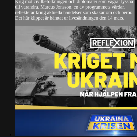
Krig mot civilbefolkningen och diplomater som vägrar lyssna
till varandra. Marcus Jonsson, en av programmets värdar,
reflekterar kring aktuella händelser som skakar om och berör.
Det här klippet är hämtat ur livesändningen den 14 mars.