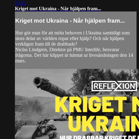
03:32
Kriget mot Ukraina - Når hjälpen fram...
Kriget mot Ukraina - Når hjälpen fram...
Hur gör man för att möta behoven i Ukraina samtidigt som
stora delar av världen ropar efter hjälp? Och når hjälpen
verkligen fram till de drabbade?
Niclas Lindgren, Direktor på PMU Interlife, besvarar
frågorna. Det här klippet är hämtat ur livesändningen den 14
mars.