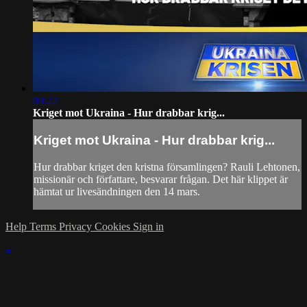
03:22
Kriget mot Ukraina - Hur drabbar krig...
Kriget mot Ukraina - Hur drabbar krig...
Hur drabbar kriget den kristna församlingen? Rauli Lehtonen,
missionär och författare, besvarar frågan. Det här klippet är
hämtat ur livesändningen den 14 mars.
Help
Terms
Privacy
Cookies
Sign in
×