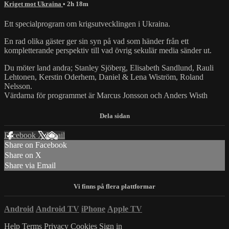
Kriget mot Ukraina
• 2h 18m
Ett specialprogram om krigsutvecklingen i Ukraina.
En rad olika gäster ger sin syn på vad som händer från ett
kompletterande perspektiv till vad övrig sekulär media sänder ut.
Du möter land andra; Stanley Sjöberg, Elisabeth Sandlund, Rauli
Lehtonen, Kerstin Oderhem, Daniel & Lena Wiström, Roland
Nelsson.
Värdarna för programmet är Marcus Jonsson och Anders Wisth
Facebook
X
Email
Share on Facebook
Share on X
Share via Email
Android
Android TV
iPhone
Apple TV
Help
Terms
Privacy
Cookies
Sign in